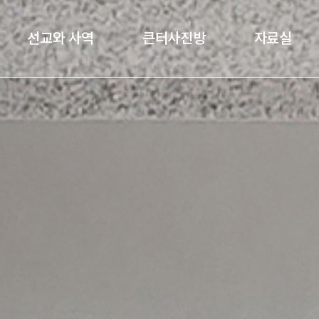
선교와 사역
큰터사진방
자료실